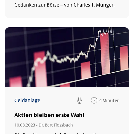
Gedanken zur Börse – von Charles T. Munger.
Geldanlage
4 Minuten
microphone
Aktien bleiben erste Wahl
10.08.2023
- Dr. Bert Flossbach