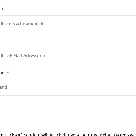
and
l
m Klick auf "Senden" willige ich der Verarbeitung meiner Daten zwe