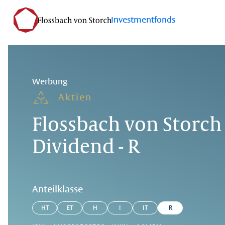
Investmentfonds
Werbung
Aktien
Flossbach von Storch 
Dividend - R
Anteilklasse
HT
ET
H
I
IT
R