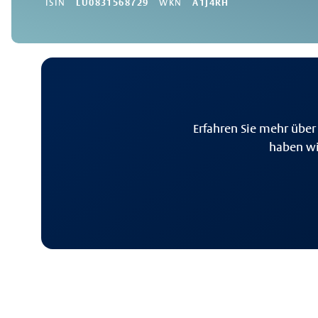
ISIN
LU0831568729
WKN
A1J4RH
Erfahren Sie mehr über
haben wi