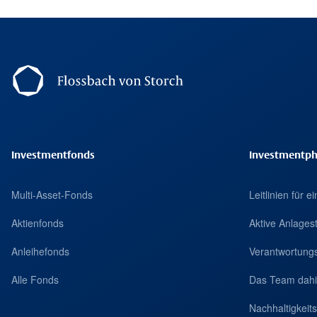
Footer Navigation
Investmentfonds
Investmentph
Multi-Asset-Fonds
Leitlinien für 
Aktienfonds
Aktive Anlages
Anleihefonds
Verantwortungs
Alle Fonds
Das Team dahi
Nachhaltigkei