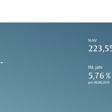
NAV
223,5
-
lfd. Jahr
5,76 %
per 06.08.2026