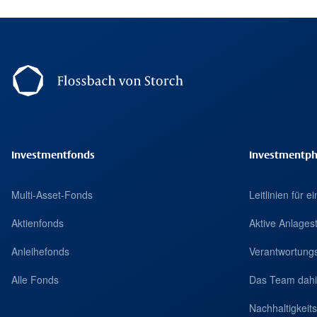
Footer Navigation
Investmentfonds
Investmentph
Multi-Asset-Fonds
Leitlinien für 
Aktienfonds
Aktive Anlages
Anleihefonds
Verantwortungs
Alle Fonds
Das Team dahi
Nachhaltigkei