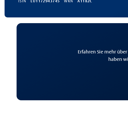
ISIN
LU1172943745
WKN
A1182C
Erfahren Sie mehr über
haben wi