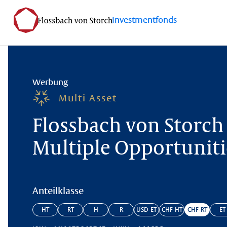
Investmentfonds
Werbung
Multi Asset
Flossbach von Storch 
Multiple Opportunitie
Anteilklasse
HT
RT
H
R
USD-ET
CHF-HT
CHF-RT
ET