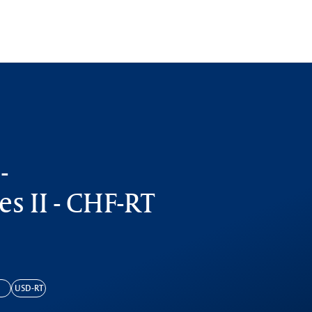
-
s II - CHF-RT
USD-RT