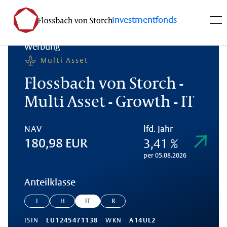
Investmentfonds
Werbung
Multi Asset
Flossbach von Storch -
Multi Asset - Growth - IT
NAV
lfd. Jahr
3,41 %
180,98 EUR
per 05.08.2026
Anteilklasse
I
H
IT
R
ISIN
LU1245471138
WKN
A14UL2