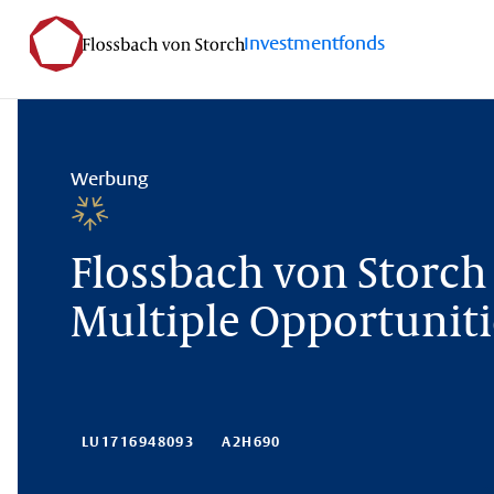
Investmentfonds
Werbung
Flossbach von Storch 
Multiple Opportunitie
LU1716948093
A2H690