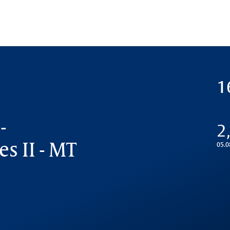
1
-
2
s II - MT
05.0