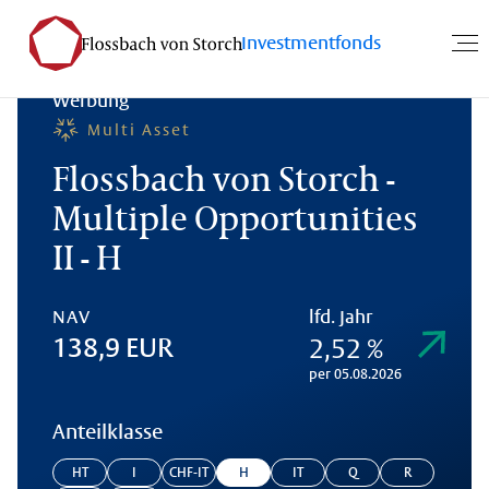
Investmentfonds
Werbung
Multi Asset
Flossbach von Storch -
Multiple Opportunities
II - H
NAV
lfd. Jahr
2,52 %
138,9 EUR
per 05.08.2026
Anteilklasse
HT
I
CHF-IT
H
IT
Q
R