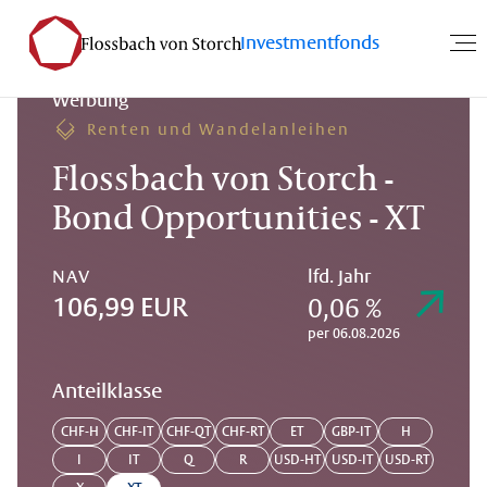
Investmentfonds
Werbung
Renten und Wandelanleihen
Flossbach von Storch -
Bond Opportunities - XT
NAV
lfd. Jahr
0,06 %
106,99 EUR
per 06.08.2026
Anteilklasse
CHF-H
CHF-IT
CHF-QT
CHF-RT
ET
GBP-IT
H
I
IT
Q
R
USD-HT
USD-IT
USD-RT