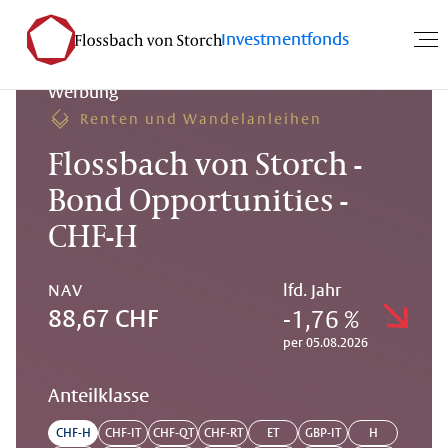
Investmentfonds
Werbung
Renten und Wandelanleihen
Flossbach von Storch -
Bond Opportunities -
CHF-H
NAV
lfd. Jahr
-1,76 %
88,67 CHF
per 05.08.2026
Anteilklasse
CHF-H
CHF-IT
CHF-QT
CHF-RT
ET
GBP-IT
H