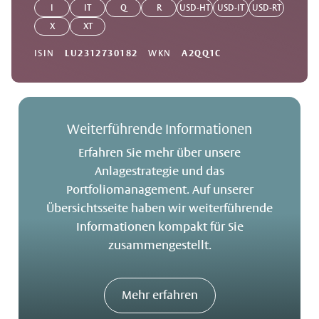
I
IT
Q
R
USD-HT
USD-IT
USD-RT
X
XT
ISIN
LU2312730182
WKN
A2QQ1C
Weiterführende Informationen
Erfahren Sie mehr über unsere
Anlagestrategie und das
Portfoliomanagement. Auf unserer
Übersichtsseite haben wir weiterführende
Informationen kompakt für Sie
zusammengestellt.
Mehr erfahren