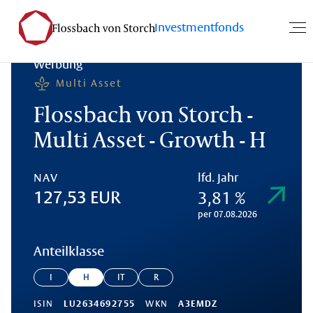
Investmentfonds
Werbung
Multi Asset
Flossbach von Storch -
Multi Asset - Growth - H
NAV
lfd. Jahr
3,81 %
127,53 EUR
per 07.08.2026
Anteilklasse
I
H
IT
R
ISIN
LU2634692755
WKN
A3EMDZ