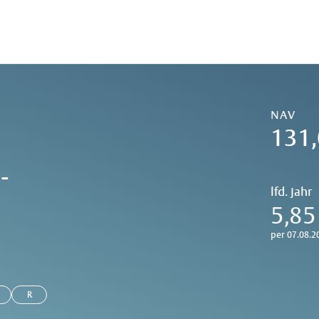
NAV
131,
-
lfd. Jahr
5,85
per 07.08.2
R