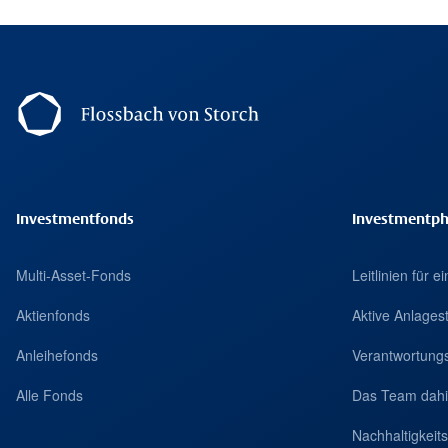
Footer Navigation
Investmentfonds
Investmentph
Multi-Asset-Fonds
Leitlinien für 
Aktienfonds
Aktive Anlages
Anleihefonds
Verantwortungs
Alle Fonds
Das Team dahi
Nachhaltigkei