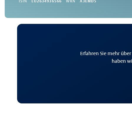
ISIN
LU2634936566
WKN
A3EMD5
Erfahren Sie mehr über
haben wi