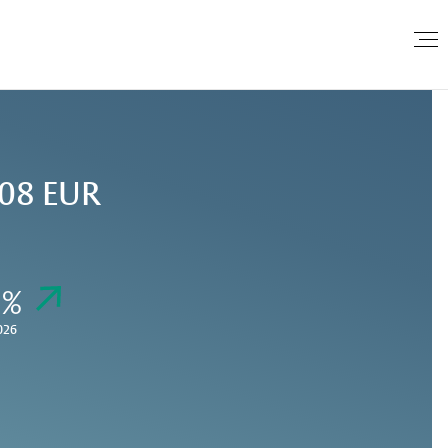
08 EUR
 %
026