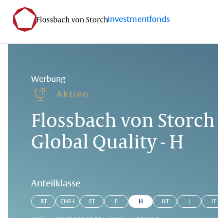
Investmentfonds
Werbung
Aktien
Flossbach von Storch 
Global Quality - H
Anteilklasse
RT
CHF-I
ET
F
H
HT
I
IT