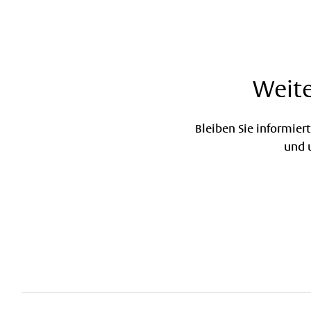
Weit
Bleiben Sie informie
und u