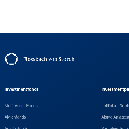
Footer Navigation
Investmentfonds
Investmentph
Multi-Asset-Fonds
Leitlinien für 
Aktienfonds
Aktive Anlages
Anleihefonds
Verantwortungs