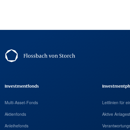
Footer Navigation
Investmentfonds
Investmentph
Multi-Asset-Fonds
Leitlinien für 
Aktienfonds
Aktive Anlages
Anleihefonds
Verantwortungs