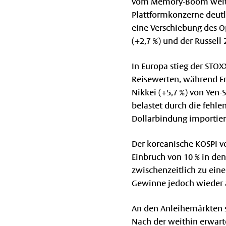
vom Memory-Boom weiter 
Plattformkonzerne deutl
eine Verschiebung des O
(+2,7 %) und der Russell
In Europa stieg der STOX
Reisewerten, während Ener
Nikkei (+5,7 %) von Yen
belastet durch die fehl
Dollarbindung importiert
Der koreanische KOSPI v
Einbruch von 10 % in den
zwischenzeitlich zu eine
Gewinne jedoch wieder 
An den Anleihemärkten se
Nach der weithin erwar