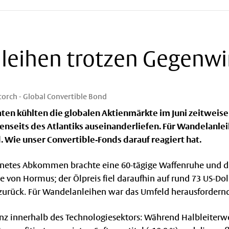
leihen trotzen Gegenw
Storch - Global Convertible Bond
ten kühlten die globalen Aktienmärkte im Juni zeitweis
jenseits des Atlantiks auseinanderliefen. Für Wandelanle
 Wie unser Convertible-Fonds darauf reagiert hat.
chnetes Abkommen brachte eine 60-tägige Waffenruhe und d
 von Hormus; der Ölpreis fiel daraufhin auf rund 73 US-Dolla
 zurück. Für Wandelanleihen war das Umfeld herausfordern
enz innerhalb des Technologiesektors: Während Halbleiterwe