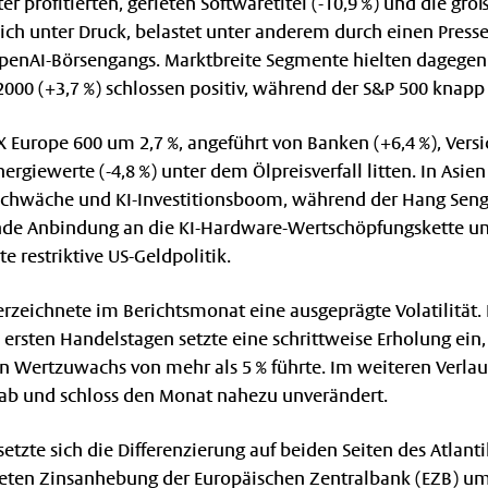
profitierten, gerieten Softwaretitel (-10,9 %) und die gro
ich unter Druck, belastet unter anderem durch einen Press
penAI-Börsengangs. Marktbreite Segmente hielten dagegen
 2000 (+3,7 %) schlossen positiv, während der S&P 500 knapp 
X Europe 600 um 2,7 %, angeführt von Banken (+6,4 %), Vers
giewerte (-4,8 %) unter dem Ölpreisverfall litten. In Asien 
-Schwäche und KI-Investitionsboom, während der Hang Seng 8
ende Anbindung an die KI-Hardware-Wertschöpfungskette un
e restriktive US-Geldpolitik.
erzeichnete im Berichtsmonat eine ausgeprägte Volatilität
 ersten Handelstagen setzte eine schrittweise Erholung ein,
n Wertzuwachs von mehr als 5 % führte. Im weiteren Verlauf
ab und schloss den Monat nahezu unverändert.
tzte sich die Differenzierung auf beiden Seiten des Atlantik
teten Zinsanhebung der Europäischen Zentralbank (EZB) u