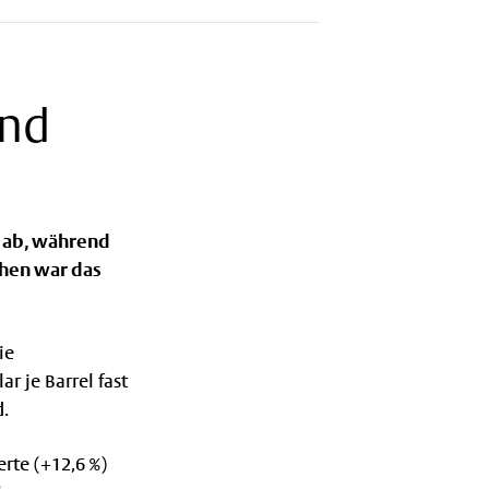
ind
e ab, während
ihen war das
ie
r je Barrel fast
d.
rte (+12,6 %)