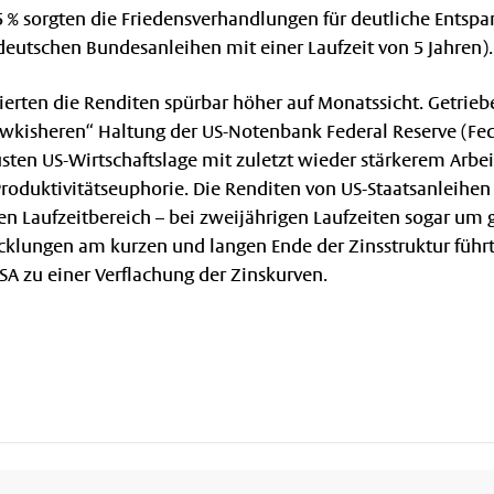
5 % sorgten die Friedensverhandlungen für deutliche Entsp
deutschen Bundesanleihen mit einer Laufzeit von 5 Jahren).
ierten die Renditen spürbar höher auf Monatssicht. Getrie
wkisheren“ Haltung der US-Notenbank Federal Reserve (Fed
usten US-Wirtschaftslage mit zuletzt wieder stärkerem Arbe
Produktivitätseuphorie. Die Renditen von US-Staatsanleihe
en Laufzeitbereich – bei zweijährigen Laufzeiten sogar um g
cklungen am kurzen und langen Ende der Zinsstruktur führ
SA zu einer Verflachung der Zinskurven.