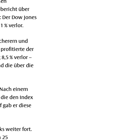
ßen
ebericht über
: Der Dow Jones
1 % verlor.
icherern und
profitierte der
,5 % verlor –
d die über die
. Nach einem
 die den Index
 gab er diese
s weiter fort.
m 25