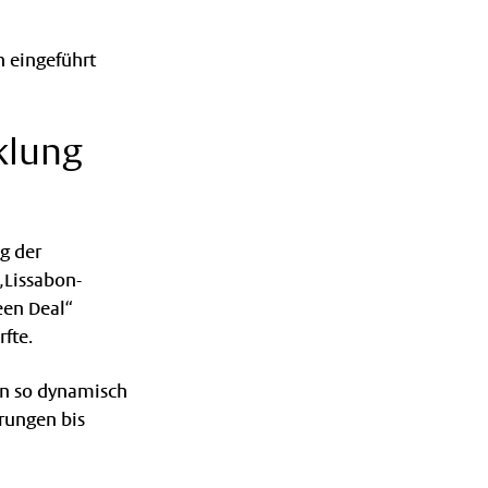
h eingeführt
cklung
g der
„Lissabon-
een Deal“
fte.
en so dynamisch
rungen bis