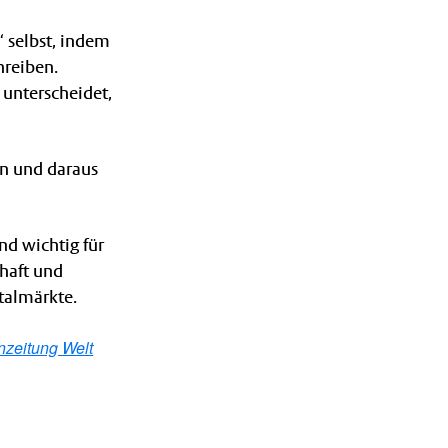
“ selbst, indem
hreiben.
 unterscheidet,
ln und daraus
nd wichtig für
haft und
talmärkte.
nzeitung Welt