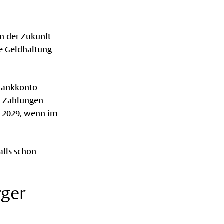
n der Zukunft
e Geldhaltung
 Bankkonto
ße Zahlungen
r 2029, wenn im
alls schon
rger