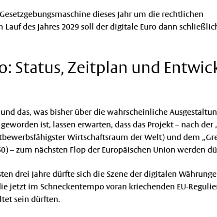
EU-Gesetzgebungsmaschine dieses Jahr um die rechtlichen
uf des Jahres 2029 soll der digitale Euro dann schließlic
ro: Status, Zeitplan und Entwi
 und das, was bisher über die wahrscheinliche Ausgestaltun
eworden ist, lassen erwarten, dass das Projekt – nach der 
ttbewerbsfähigster Wirtschaftsraum der Welt) und dem „Gr
050) – zum nächsten Flop der Europäischen Union werden dür
en drei Jahre dürfte sich die Szene der digitalen Währung
die jetzt im Schneckentempo voran kriechenden EU-Regulie
tet sein dürften.