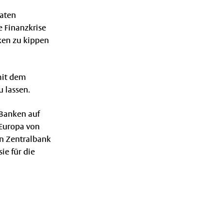
vaten
e Finanzkrise
nken zu kippen
mit dem
 lassen.
 Banken auf
 Europa von
en Zentralbank
ie für die