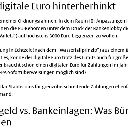
igitale Euro hinterherhinkt
lgemeiner Ordnungsrahmen, in dem Raum für Anpassungen i
inen die EU-Behörden unter dem Druck der Bankenlobby di
„Wallets“) auf höchstens 3000 Euro begrenzen zu wollen.
erung in Echtzeit (nach dem „Wasserfallprinzip“) aus einem
ßt es, könne der digitale Euro trotz des Limits auch für gro
r braucht schon einen digitalen Euro für Zahlungen im Jah
SEPA-Sofortüberweisungen möglich sind?
lar-Stablecoins für grenzüberschreitende Zahlungen ebenf
emand.
geld vs. Bankeinlagen: Was Bü
len