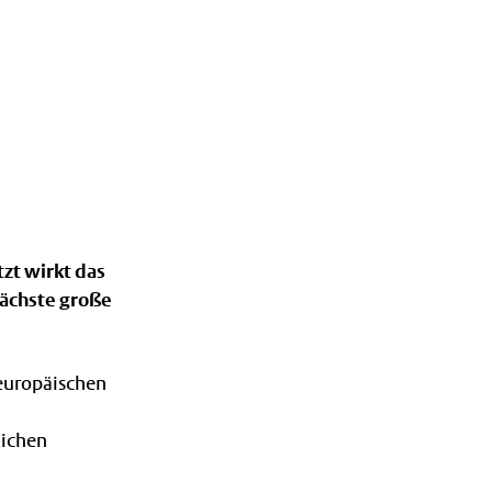
tzt wirkt das
 nächste große
 europäischen
lichen