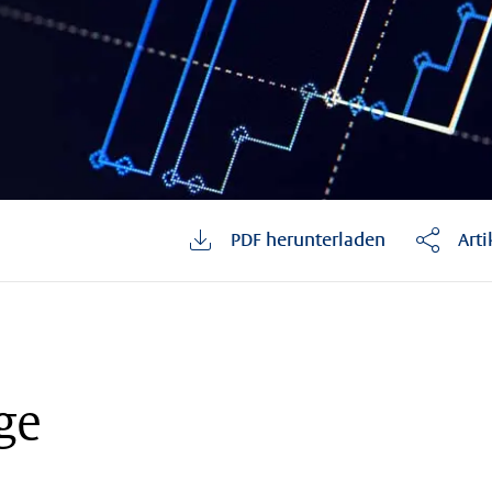
PDF herunterladen
Arti
age