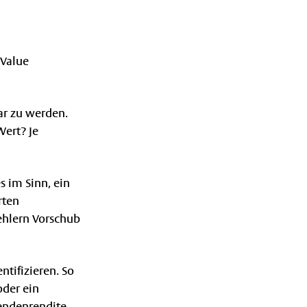
„Value
ar zu werden.
Wert? Je
s im Sinn, ein
rten
ehlern Vorschub
tifizieren. So
oder ein
endenrendite.