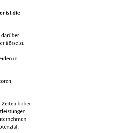
r ist die
 darüber
der Börse zu
eiden in
storen
n Zeiten hoher
stleistungen
Unternehmen
otenzial.