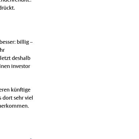
drückt.
esser: billig –
hr
letzt deshalb
inen Investor
eren künftige
 dort sehr viel
daherkommen.