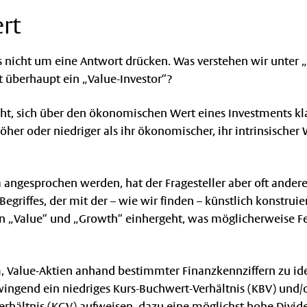
ert
 nicht um eine Antwort drücken. Was verstehen wir unter 
st überhaupt ein „Value-Investor“?
ht, sich über den ökonomischen Wert eines Investments kl
 höher oder niedriger als ihr ökonomischer, ihr intrinsischer 
angesprochen werden, hat der Fragesteller aber oft andere
egriffes, der mit der – wie wir finden – künstlich konstruie
n „Value“ und „Growth“ einhergeht, was möglicherweise F
, Value-Aktien anhand bestimmter Finanzkennziffern zu iden
wingend ein niedriges Kurs-Buchwert-Verhältnis (KBV) und/
erhältnis (KGV) aufweisen, dazu eine möglichst hohe Divid