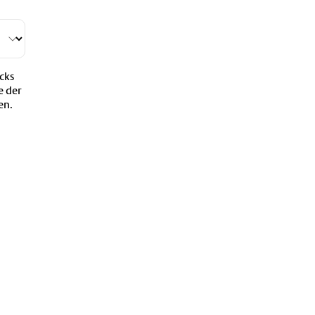
cks
e der
en.