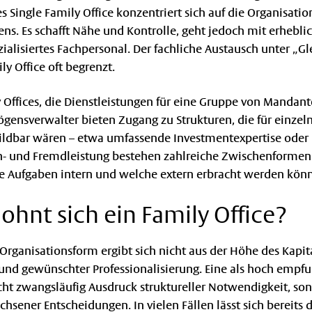
 Single Family Office konzentriert sich auf die Organisati
ns. Es schafft Nähe und Kontrolle, geht jedoch mit erhebli
zialisiertes Fachpersonal. Der fachliche Austausch unter „G
ily Office oft begrenzt.
 Offices, die Dienstleistungen für eine Gruppe von Mandant
ögensverwalter bieten Zugang zu Strukturen, die für einzel
ildbar wären – etwa umfassende Investmentexpertise oder i
n- und Fremdleistung bestehen zahlreiche Zwischenformen
e Aufgaben intern und welche extern erbracht werden kön
lohnt sich ein Family Office?
rganisationsform ergibt sich nicht aus der Höhe des Kapit
 und gewünschter Professionalisierung. Eine als hoch empf
cht zwangsläufig Ausdruck struktureller Notwendigkeit, so
chsener Entscheidungen. In vielen Fällen lässt sich bereits 