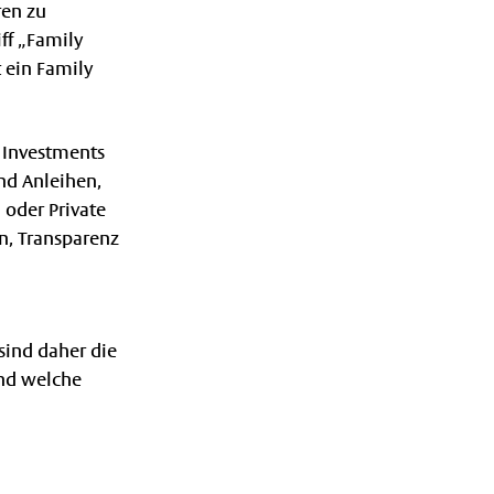
ren zu
ff „Family
t ein Family
n Investments
nd Anleihen,
oder Private
n, Transparenz
sind daher die
und welche