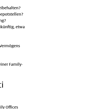
eibehalten?
Depotstellen?
ng?
künftig, etwa
s Vermögens
einer Family-
ti
ly Offices