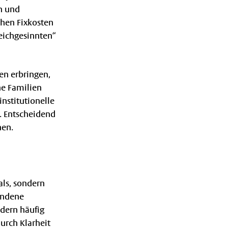
on und
chen Fixkosten
leichgesinnten“
en erbringen,
ne Familien
nstitutionelle
. Entscheidend
nen.
als, sondern
undene
ndern häufig
durch Klarheit