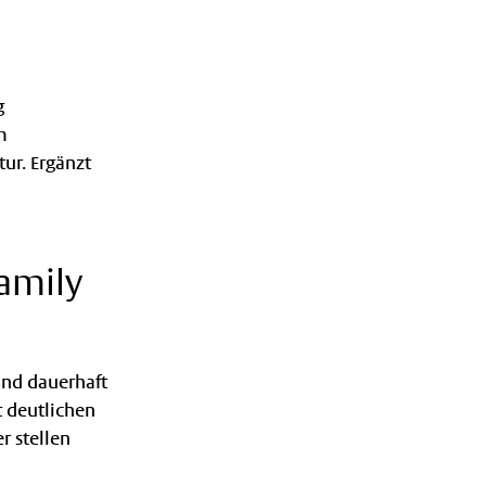
g
m
ur. Ergänzt
amily
und dauerhaft
t deutlichen
r stellen